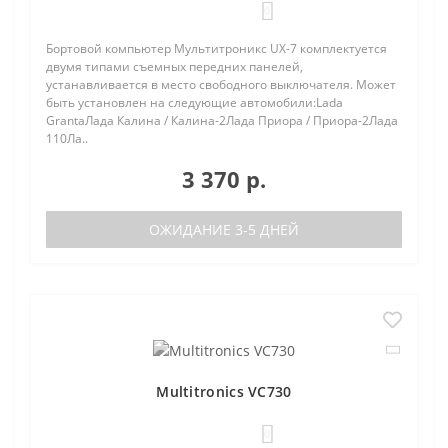
0
Бортовой компьютер Мультитроникс UX-7 комплектуется
двумя типами съемных передних панелей,
устанавливается в место свободного выключателя. Может
быть установлен на следующие автомобили:Lada
GrantaЛада Калина / Калина-2Лада Приора / Приора-2Лада
110Ла..
3 370 р.
ОЖИДАНИЕ 3-5 ДНЕЙ
Multitronics VC730
0