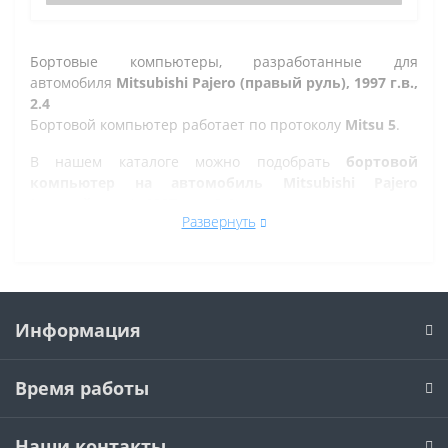
Бортовые компьютеры, разработанные для
автомобиля
Mitsubishi Pajero (правый руль), 1997 г.в.,
2.4
Бортовой компьютер работает по протоколу
Mitsu 5
.
В нашем каталоге можно подобрать
бортовой
компьютер на автомобиль Mitsubishi Pajero
(правый руль), 1997 г.в., 2.4
, а так же на другие марки
Развернуть
автомобилей.
Все рано или поздно в Ульяновске сталкиваются с
проблемой по диагностике кодов ошибок автомобиля,
которую делают в сервисе. Но не каждый хочет
оплачивать стоимость диагностики, ведь это
Информация
дорогостоящая процедура. При этом любой
автовладелец может позволить себе покупку бортового
Время работы
компьютера стоимостью от 7 580 р., который отлично
справиться с задачей диагностики кодов ошибок
автомобиля. Это значит, что для диагностики
Наши контакты