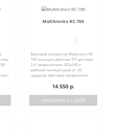
Multitronics RC-700
0
s
Бортовой компьютер Multitronics RC-
вному
700 оснащен цветным TFT дисплем
USB
2.4" разрешением 320х240 и
рабочей температурой от -20
тим с
градусов. Цветовое оформление
ства
дисплеев может быть настроено
14 550 р.
нию с
пользователем индивидуально (по
RGB каналам). Четыре
предустановленн..
ОЖИДАНИЕ 3-5 ДНЕЙ