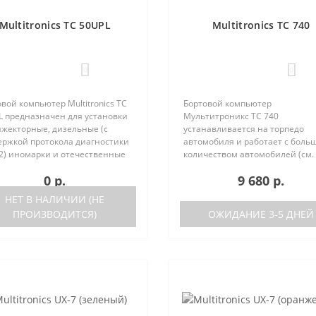
Multitronics TC 50UPL
Multitronics TC 740
0
0
вой компьютер Multitronics TC
Бортовой компьютер
L предназначен для установки
Мультитроникс TC 740
нжекторные, дизельные (с
устанавливается на торпедо
ержкой протокола диагностики
автомобиля и работает с боль
2) иномарки и отечественные
количеством автомобилей (см.
мобили. Работа прибора
поддерживаемые протоколы)
0 р.
9 680 р.
ожна как с блоками управления
Отличия TC 740 от модели TC 7
 различных машин, так ..
отсутствие голосового синтеза
НЕТ В НАЛИЧИИ (НЕ
(модель TC 750 с го..
ПРОИЗВОДИТСЯ)
ОЖИДАНИЕ 3-5 ДНЕЙ