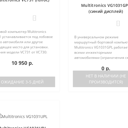
Multitronics VG1031G
(синий дисплей)
0
0
вой компьютер Multitronics
1 устанавливается под лобовое
В универсальном режиме
о автомобиля или другое
маршрутный бортовой компью
одящее место для установки.
Multitronics VG1031GPL работае
чия модели VC731 от VC730:
всеми инжекторными
ствие голосового синтезатора
автомобилями (ограничения с
10 950 р.
ль VC730 без голоса)
ниже). Маршрутный бортовой
0 р.
ствие ..
компьютер поддерживает бол
число оригинальных протокол
НЕТ В НАЛИЧИИ (НЕ
иномарок. Отличия р..
ОЖИДАНИЕ 3-5 ДНЕЙ
ПРОИЗВОДИТСЯ)