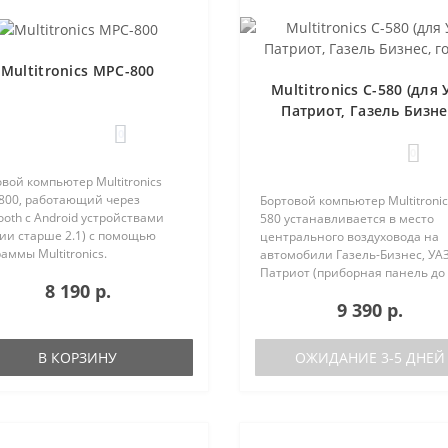
Multitronics MPC-800
Multitronics C-580 (для 
Патриот, Газель Бизне
голос)
0
0
вой компьютер Multitronics
800, работающий через
Бортовой компьютер Multitronic
ooth с Android устройствами
580 устанавливается в место
ии старше 2.1) с помощью
центрального воздуховода на
аммы Multitronics.
автомобили Газель-Бизнес, УАЗ
ущества Multitronics MPC-800
Патриот (приборная панель до
8 190 р.
равнению с диагностическими
после рестайлинга). Основные
9 390 р.
терами: Автономная работа..
характеристики Голосовое
оповещение Поддержка двух б
(подключ..
В КОРЗИНУ
ОЖИДАНИЕ 3-5 ДНЕЙ