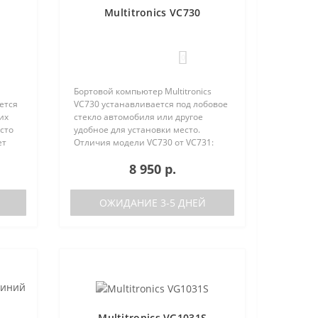
Multitronics VC730
0
Бортовой компьютер Multitronics
ется
VC730 устанавливается под лобовое
их
стекло автомобиля или другое
сто
удобное для установки место.
ет
Отличия модели VC730 от VC731:
е
отсутствие голосового синтезатора
8 950 р.
(модель VC731 с голосом)
/
поддерживаемые протоколы диаг..
ОЖИДАНИЕ 3-5 ДНЕЙ
Multitronics VG1031S