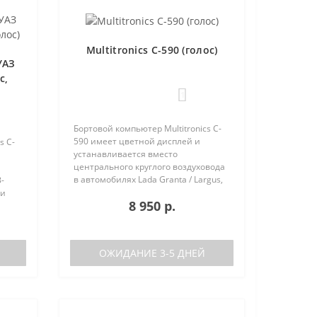
Multitronics C-590 (голос)
УАЗ
с,
1
Бортовой компьютер Multitronics C-
590 имеет цветной дисплей и
s C-
устанавливается вместо
центрального круглого воздуховода
в автомобилях Lada Granta / Largus,
-
Renault Logan / Sandero / Duster,
 и
8 950 р.
Nissan Almera, на место
центральной вставки панели
приборов ..
аков
ОЖИДАНИЕ 3-5 ДНЕЙ