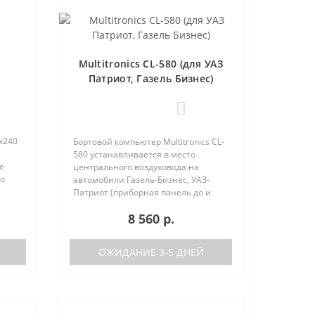
Multitronics CL-580 (для УАЗ
Патриот, Газель Бизнес)
0
х240
Бортовой компьютер Multitronics CL-
580 устанавливается в место
е
центрального воздуховода на
но
автомобили Газель-Бизнес, УАЗ-
 (по
Патриот (приборная панель до и
после рестайлинга). Основные
8 560 р.
характеристики Поддержка двух
баков (подключается к двум
датчикам..
ОЖИДАНИЕ 3-5 ДНЕЙ