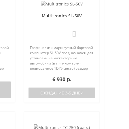
Multitronics SL-50V
0
товой
Графический маршрутный бортовой
ен
компьютер SL-50V предназначен для
установки на инжекторные
автомобили (в т.ч. иномарки)
ер
полноценное 1DIN-место (размер
та
автомагнитолы с рамкой). Работа
6 930 р.
писок
прибора возможна как с ЭБУ (список
поддерживаемых ЭБУ предст..
ОЖИДАНИЕ 3-5 ДНЕЙ