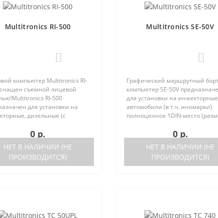
Multitronics RI-500
Multitronics SE-50V
0
0
вой компьютер Multitronics RI-
Графический маршрутный бор
оснащен съемной лицевой
компьютер SE-50V предназнач
ью!Multitronics RI-500
для установки на инжекторные
назначен для установки на
автомобили (в т.ч. иномарки)
кторные, дизельные (с
полноценное 1DIN-место (разм
ержкой протокола диагностики
автомагнитолы с рамкой). Рабо
0 р.
0 р.
2) иномарки и отечественные
прибора возможна как с ЭБУ (с
мобили. Работа прибора
поддерживаемых ЭБУ предст..
НЕТ В НАЛИЧИИ (НЕ
НЕТ В НАЛИЧИИ (НЕ
жна ка..
ПРОИЗВОДИТСЯ)
ПРОИЗВОДИТСЯ)