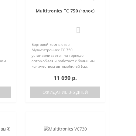
Multitronics TC 750 (голос)
0
Бортовой компьютер
Мультитроникс TC 750
устанавливается на торпедо
шим
автомобиля и работает с большим
количеством автомобилей (см.
поддерживаемые протоколы)
11 690 р.
50:
Отличия TC 740 от модели TC 750:
тора
отсутствие голосового синтезатора
(модель TC 740 ..
ОЖИДАНИЕ 3-5 ДНЕЙ