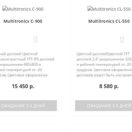
Multitronics C-900
Multitronics CL-550
0
0
ной дисплей Цветной
Цветной дисплейЦветной TFT
коконтрастный TFT-IPS дисплей
дисплей 2.4" разрешением 320
 разрешением 480х800 и
и рабочей температурой от -20
ей температурой от -20
градусов. Цветовое оформлени
усов. Цветовое оформление
дисплеев может быть настрое
леев может быть настроено
пользователем индивидуально
15 450 р.
8 580 р.
зователем индивидуально (по
RGB каналам). Четыре
каналам). Четыре
предустановленные цветовые
установленные ц..
схемы с быстрым пер..
ОЖИДАНИЕ 3-5 ДНЕЙ
ОЖИДАНИЕ 3-5 ДНЕЙ