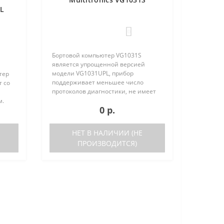
PL
0
Бортовой компьютер VG1031S
является упрощенной версией
модели VG1031UPL, прибор
тер
поддерживает меньшее число
т со
протоколов диагностики, не имеет
голосового синтезатора и внешнего
м.
0 р.
датчика температуры. Отличия
VG1031S от VG1031UPL: отсутствует
ьшое
датчик в..
ов
НЕТ В НАЛИЧИИ (НЕ
ПРОИЗВОДИТСЯ)