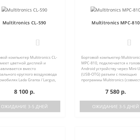
Multitronics CL-590
Multitronics MPC-810
0
0
вой компьютер Multitronics CL-
Бортовой компьютер Multitronic
имеет цветной дисплей и
MPC-810, подключается к голо
навливается вместо
Android устройству через Mini-
ального круглого воздуховода
(USB-OTG) разъем с помощью
омобилях Lada Granta / Largus,
программы Multitronics (совмес
lt Logan / Sandero / Duster,
Android 6.0 и выше). Преимуще
8 100 р.
7 580 р.
n Almera, на место
Multitronics MPC-810 по сравне
ральной вставки панели
диагностически..
ров..
ОЖИДАНИЕ 3-5 ДНЕЙ
ОЖИДАНИЕ 3-5 ДНЕЙ