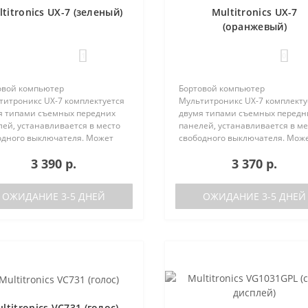
titronics UX-7 (зеленый)
Multitronics UX-7
(оранжевый)
1
0
овой компьютер
Бортовой компьютер
титроникс UX-7 комплектуется
Мультитроникс UX-7 комплекту
я типами съемных передних
двумя типами съемных передн
ей, устанавливается в место
панелей, устанавливается в ме
одного выключателя. Может
свободного выключателя. Мож
 установлен на следующие
быть установлен на следующи
3 390 р.
3 370 р.
мобили:Lada GrantaЛада
автомобили:Lada GrantaЛада
а / Калина-2Лада Приора /
Калина / Калина-2Лада Приора 
а-2Лада 110Ла..
Приора-2Лада 110Ла..
ОЖИДАНИЕ 3-5 ДНЕЙ
ОЖИДАНИЕ 3-5 ДНЕЙ
ltitronics VC731 (голос)