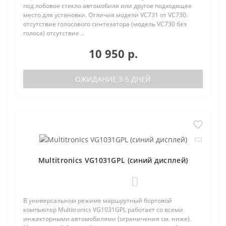
под лобовое стекло автомобиля или другое подходящее
место для установки. Отличия модели VC731 от VC730:
отсутствие голосового синтезатора (модель VC730 без
голоса) отсутствие ..
10 950 р.
ОЖИДАНИЕ 3-5 ДНЕЙ
Multitronics VG1031GPL (синий дисплей)
0
В универсальном режиме маршрутный бортовой
компьютер Multitronics VG1031GPL работает со всеми
инжекторными автомобилями (ограничения см. ниже).