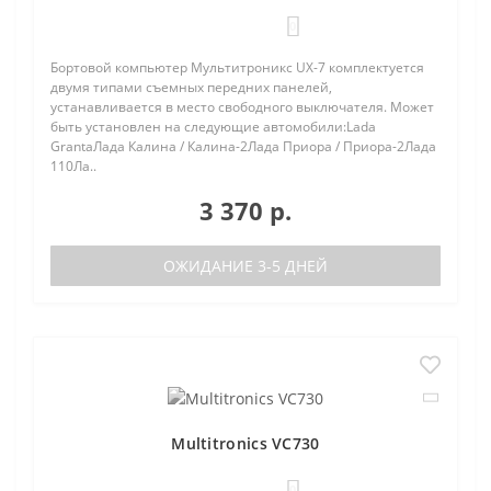
0
Бортовой компьютер Мультитроникс UX-7 комплектуется
двумя типами съемных передних панелей,
устанавливается в место свободного выключателя. Может
быть установлен на следующие автомобили:Lada
GrantaЛада Калина / Калина-2Лада Приора / Приора-2Лада
110Ла..
3 370 р.
ОЖИДАНИЕ 3-5 ДНЕЙ
Multitronics VC730
0