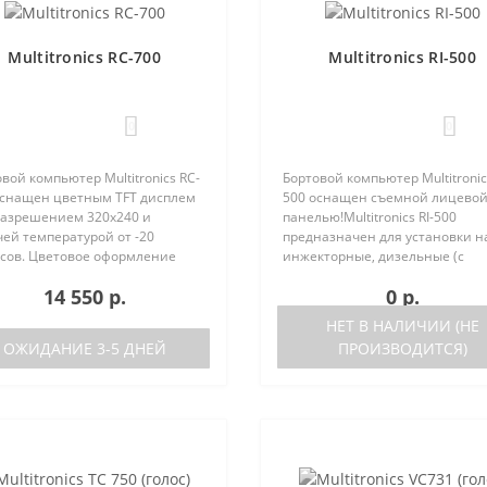
Multitronics RC-700
Multitronics RI-500
0
0
вой компьютер Multitronics RC-
Бортовой компьютер Multitronics
оснащен цветным TFT дисплем
500 оснащен съемной лицево
 разрешением 320х240 и
панелью!Multitronics RI-500
ей температурой от -20
предназначен для установки н
усов. Цветовое оформление
инжекторные, дизельные (с
леев может быть настроено
поддержкой протокола диагно
14 550 р.
0 р.
зователем индивидуально (по
OBD-2) иномарки и отечестве
каналам). Четыре
автомобили. Работа прибора
НЕТ В НАЛИЧИИ (НЕ
установленн..
возможна ка..
ОЖИДАНИЕ 3-5 ДНЕЙ
ПРОИЗВОДИТСЯ)