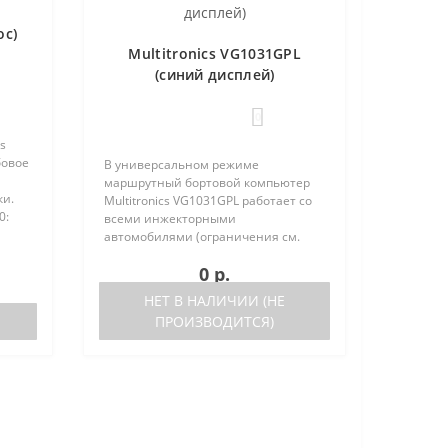
ос)
Multitronics VG1031GPL
(синий дисплей)
0
s
бовое
В универсальном режиме
маршрутный бортовой компьютер
ки.
Multitronics VG1031GPL работает со
0:
всеми инжекторными
тора
автомобилями (ограничения см.
ниже). Маршрутный бортовой
0 р.
компьютер поддерживает большое
число оригинальных протоколов
НЕТ В НАЛИЧИИ (НЕ
иномарок. Отличия р..
ПРОИЗВОДИТСЯ)