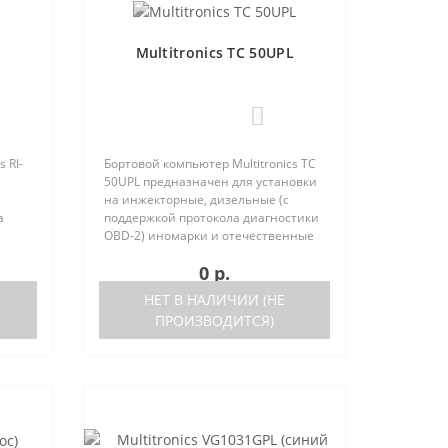
Multitronics TC 50UPL
0
 RI-
Бортовой компьютер Multitronics TC
й
50UPL предназначен для установки
на инжекторные, дизельные (с
а
поддержкой протокола диагностики
OBD-2) иномарки и отечественные
стики
автомобили. Работа прибора
0 р.
нные
возможна как с блоками управления
(ЭБУ) различных машин, так ..
НЕТ В НАЛИЧИИ (НЕ
ПРОИЗВОДИТСЯ)