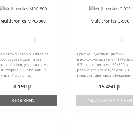
Multitronics MPC-800
Multitronics C-900
0
0
вой компьютер Multitronics
Цветной дисплей Цветной
800, работающий через
высококонтрастный TFT-IPS ди
ooth с Android устройствами
4.3" разрешением 480х800 и
ии старше 2.1) с помощью
рабочей температурой от -20
аммы Multitronics.
градусов. Цветовое оформлени
ущества Multitronics MPC-800
дисплеев может быть настрое
8 190 р.
15 450 р.
равнению с диагностическими
пользователем индивидуально
терами: Автономная работа..
RGB каналам). Четыре
предустановленные ц..
В КОРЗИНУ
ОЖИДАНИЕ 3-5 ДНЕЙ