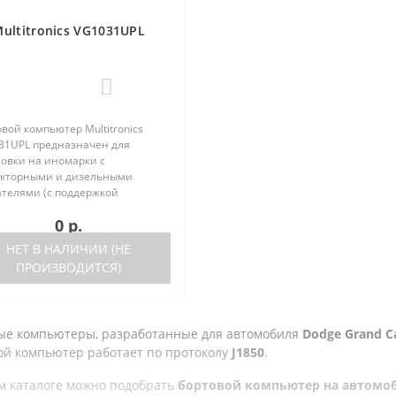
ultitronics VG1031UPL
0
вой компьютер Multitronics
31UPL предназначен для
новки на иномарки с
кторными и дизельными
ателями (с поддержкой
кола диагностики OBD-2) и
0 р.
ественные автомобили. Работа
ора возможна как с блоками
НЕТ В НАЛИЧИИ (НЕ
ления, так и на..
ПРОИЗВОДИТСЯ)
ые компьютеры, разработанные для автомобиля
Dodge Grand Car
ой компьютер работает по протоколу
J1850
.
м каталоге можно подобрать
бортовой компьютер на автомобил