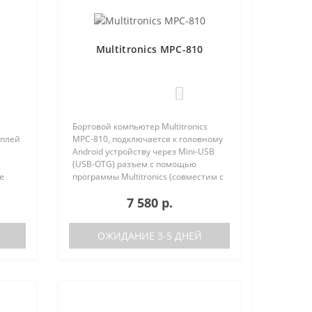
Multitronics MPC-810
0
Бортовой компьютер Multitronics
сплей
MPC-810, подключается к головному
Android устройству через Mini-USB
(USB-OTG) разъем с помощью
е
программы Multitronics (совместим с
но
Android 6.0 и выше). Преимущества
7 580 р.
 (по
Multitronics MPC-810 по сравнению с
диагностически..
ОЖИДАНИЕ 3-5 ДНЕЙ