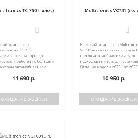
ltitronics TC 750 (голос)
Multitronics VC731 (гол
0
0
овой компьютер
Бортовой компьютер Multitronic
титроникс TC 750
VC731 устанавливается под ло
навливается на торпедо
стекло автомобиля или другое
мобиля и работает с большим
подходящее место для установ
чеством автомобилей (см.
Отличия модели VC731 от VC73
ерживаемые протоколы)
отсутствие голосового синтеза
11 690 р.
10 950 р.
ия TC 740 от модели TC 750:
(модель VC730 без голоса)
ствие голосового синтезатора
отсутствие ..
ль TC 740 ..
ОЖИДАНИЕ 3-5 ДНЕЙ
ОЖИДАНИЕ 3-5 ДНЕЙ