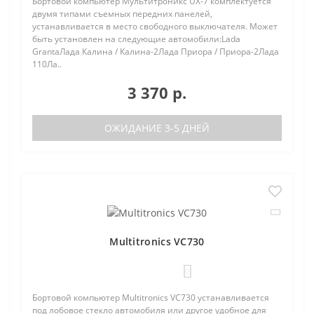
Бортовой компьютер Мультитроникс UX-7 комплектуется
двумя типами съемных передних панелей,
устанавливается в место свободного выключателя. Может
быть установлен на следующие автомобили:Lada
GrantaЛада Калина / Калина-2Лада Приора / Приора-2Лада
110Ла..
3 370 р.
ОЖИДАНИЕ 3-5 ДНЕЙ
Multitronics VC730
0
Бортовой компьютер Multitronics VC730 устанавливается
под лобовое стекло автомобиля или другое удобное для