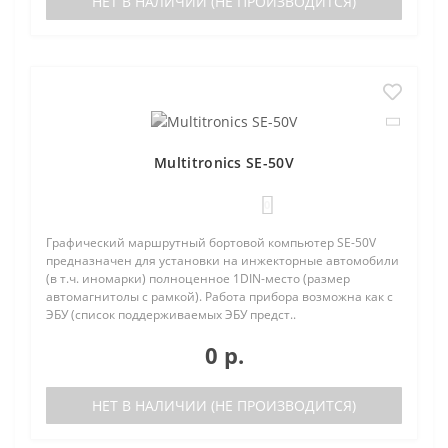
НЕТ В НАЛИЧИИ (НЕ ПРОИЗВОДИТСЯ)
Multitronics SE-50V
0
Графический маршрутный бортовой компьютер SE-50V
предназначен для установки на инжекторные автомобили
(в т.ч. иномарки) полноценное 1DIN-место (размер
автомагнитолы с рамкой). Работа прибора возможна как с
ЭБУ (список поддерживаемых ЭБУ предст..
0 р.
НЕТ В НАЛИЧИИ (НЕ ПРОИЗВОДИТСЯ)