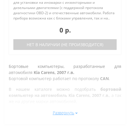
для установки на иномарки с инжекторными и
дизельными двигателями (с поддержкой протокола
диагностики OBD-2) и отечественные автомобили. Работа
прибора возможна как с блоками управления, так и на..
0 р.
НЕТ В НАЛИЧИИ (НЕ ПРОИЗВОДИТСЯ)
Бортовые компьютеры, разработанные для
автомобиля
Kia Carens, 2007 г.в.
Бортовой компьютер работает по протоколу
CAN
.
В нашем каталоге можно подобрать
бортовой
компьютер на автомобиль Kia Carens, 2007 г.в.
, а так
же на другие марки автомобилей.
Все рано или поздно в Ульяновске сталкиваются с
Развернуть
проблемой по диагностике кодов ошибок автомобиля,
которую делают в сервисе. Но не каждый хочет