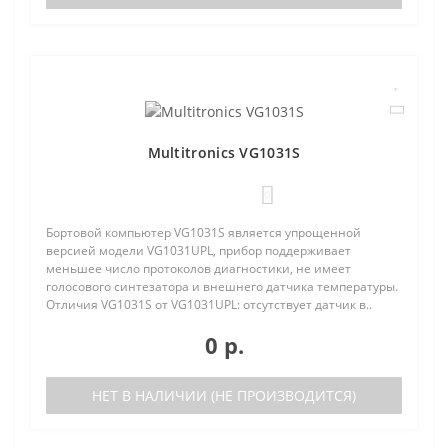
Multitronics VG1031S
0
Бортовой компьютер VG1031S является упрощенной
версией модели VG1031UPL, прибор поддерживает
меньшее число протоколов диагностики, не имеет
голосового синтезатора и внешнего датчика температуры.
Отличия VG1031S от VG1031UPL: отсутствует датчик в..
0 р.
НЕТ В НАЛИЧИИ (НЕ ПРОИЗВОДИТСЯ)