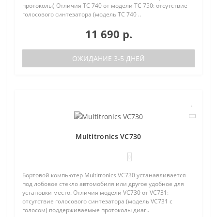
протоколы) Отличия TC 740 от модели TC 750: отсутствие
голосового синтезатора (модель TC 740 ..
11 690 р.
ОЖИДАНИЕ 3-5 ДНЕЙ
Multitronics VC730
0
Бортовой компьютер Multitronics VC730 устанавливается
под лобовое стекло автомобиля или другое удобное для
установки место. Отличия модели VC730 от VC731:
отсутствие голосового синтезатора (модель VC731 с
голосом) поддерживаемые протоколы диаг..