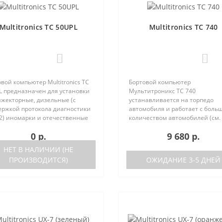
Multitronics TC 50UPL
Multitronics TC 740
0
0
вой компьютер Multitronics TC
Бортовой компьютер
L предназначен для установки
Мультитроникс TC 740
нжекторные, дизельные (с
устанавливается на торпедо
ержкой протокола диагностики
автомобиля и работает с боль
2) иномарки и отечественные
количеством автомобилей (см.
мобили. Работа прибора
поддерживаемые протоколы)
0 р.
9 680 р.
ожна как с блоками управления
Отличия TC 740 от модели TC 7
 различных машин, так ..
отсутствие голосового синтеза
НЕТ В НАЛИЧИИ (НЕ
(модель TC 750 с го..
ПРОИЗВОДИТСЯ)
ОЖИДАНИЕ 3-5 ДНЕЙ