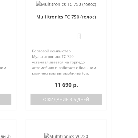
Multitronics TC 750 (голос)
0
Бортовой компьютер
Мультитроникс TC 750
устанавливается на торпедо
шим
автомобиля и работает с большим
количеством автомобилей (см.
поддерживаемые протоколы)
11 690 р.
50:
Отличия TC 740 от модели TC 750:
тора
отсутствие голосового синтезатора
(модель TC 740 ..
ОЖИДАНИЕ 3-5 ДНЕЙ