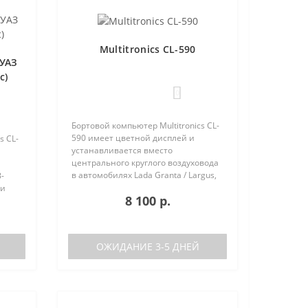
Multitronics CL-590
 УАЗ
с)
0
Бортовой компьютер Multitronics CL-
590 имеет цветной дисплей и
s CL-
устанавливается вместо
центрального круглого воздуховода
в автомобилях Lada Granta / Largus,
-
Renault Logan / Sandero / Duster,
 и
8 100 р.
Nissan Almera, на место
центральной вставки панели
х
приборов..
ОЖИДАНИЕ 3-5 ДНЕЙ