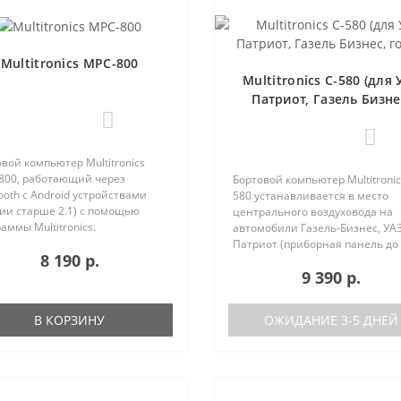
Multitronics MPC-800
Multitronics C-580 (для 
Патриот, Газель Бизне
голос)
0
0
вой компьютер Multitronics
800, работающий через
Бортовой компьютер Multitronic
ooth с Android устройствами
580 устанавливается в место
ии старше 2.1) с помощью
центрального воздуховода на
аммы Multitronics.
автомобили Газель-Бизнес, УАЗ
ущества Multitronics MPC-800
Патриот (приборная панель до
8 190 р.
равнению с диагностическими
после рестайлинга). Основные
9 390 р.
терами: Автономная работа..
характеристики Голосовое
оповещение Поддержка двух б
(подключ..
В КОРЗИНУ
ОЖИДАНИЕ 3-5 ДНЕЙ