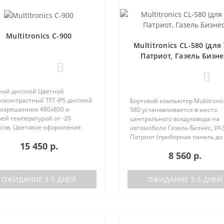
Multitronics C-900
Multitronics CL-580 (для
Патриот, Газель Бизне
0
0
ной дисплей Цветной
коконтрастный TFT-IPS дисплей
Бортовой компьютер Multitronic
 разрешением 480х800 и
580 устанавливается в место
ей температурой от -20
центрального воздуховода на
усов. Цветовое оформление
автомобили Газель-Бизнес, УАЗ
леев может быть настроено
Патриот (приборная панель до
15 450 р.
зователем индивидуально (по
после рестайлинга). Основные
8 560 р.
каналам). Четыре
характеристики Поддержка дву
установленные ц..
баков (подключается к двум
датчикам..
ОЖИДАНИЕ 3-5 ДНЕЙ
ОЖИДАНИЕ 3-5 ДНЕЙ