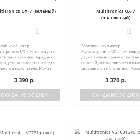
titronics UX-7 (зеленый)
Multitronics UX-7
(оранжевый)
1
0
овой компьютер
Бортовой компьютер
титроникс UX-7 комплектуется
Мультитроникс UX-7 комплекту
я типами съемных передних
двумя типами съемных передн
ей, устанавливается в место
панелей, устанавливается в ме
одного выключателя. Может
свободного выключателя. Мож
 установлен на следующие
быть установлен на следующи
3 390 р.
3 370 р.
мобили:Lada GrantaЛада
автомобили:Lada GrantaЛада
а / Калина-2Лада Приора /
Калина / Калина-2Лада Приора 
а-2Лада 110Ла..
Приора-2Лада 110Ла..
ОЖИДАНИЕ 3-5 ДНЕЙ
ОЖИДАНИЕ 3-5 ДНЕЙ