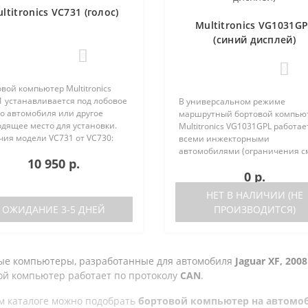
ltitronics VC731 (голос)
Multitronics VG1031G
(синий дисплей)
0
0
вой компьютер Multitronics
1 устанавливается под лобовое
В универсальном режиме
о автомобиля или другое
маршрутный бортовой компью
одящее место для установки.
Multitronics VG1031GPL работае
чия модели VC731 от VC730:
всеми инжекторными
ствие голосового синтезатора
автомобилями (ограничения с
10 950 р.
ль VC730 без голоса)
ниже). Маршрутный бортовой
0 р.
ствие ..
компьютер поддерживает бол
число оригинальных протокол
НЕТ В НАЛИЧИИ (НЕ
иномарок. Отличия р..
ОЖИДАНИЕ 3-5 ДНЕЙ
ПРОИЗВОДИТСЯ)
ые компьютеры, разработанные для автомобиля
Jaguar XF, 2008 
ой компьютер работает по протоколу
CAN
.
м каталоге можно подобрать
бортовой компьютер на автомобиль