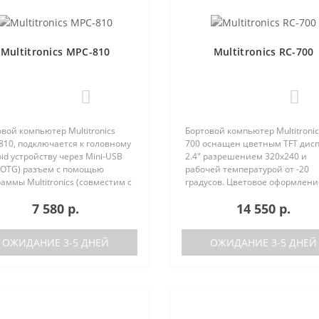
Multitronics MPC-810
Multitronics RC-700
0
0
вой компьютер Multitronics
Бортовой компьютер Multitronic
810, подключается к головному
700 оснащен цветным TFT дис
id устройству через Mini-USB
2.4" разрешением 320х240 и
-OTG) разъем с помощью
рабочей температурой от -20
аммы Multitronics (совместим с
градусов. Цветовое оформлени
id 6.0 и выше). Преимущества
дисплеев может быть настрое
7 580 р.
14 550 р.
tronics MPC-810 по сравнению с
пользователем индивидуально
остически..
RGB каналам). Четыре
предустановленн..
ОЖИДАНИЕ 3-5 ДНЕЙ
ОЖИДАНИЕ 3-5 ДНЕЙ