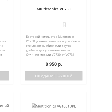
Multitronics VC730
0
Бортовой компьютер Multitronics
ется
VC730 устанавливается под лобовое
их
стекло автомобиля или другое
сто
удобное для установки место.
ет
Отличия модели VC730 от VC731:
е
отсутствие голосового синтезатора
8 950 р.
(модель VC731 с голосом)
/
поддерживаемые протоколы диаг..
ОЖИДАНИЕ 3-5 ДНЕЙ