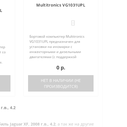
Multitronics VG1031UPL
PL
0
Бортовой компьютер Multitronics
VG1031UPL предназначен для
установки на иномарки с
тер
инжекторными и дизельными
т со
двигателями (с поддержкой
протокола диагностики OBD-2) и
м.
0 р.
отечественные автомобили. Работа
прибора возможна как с блоками
ьшое
управления, так и на..
ов
НЕТ В НАЛИЧИИ (НЕ
ПРОИЗВОДИТСЯ)
г.в., 4.2
 Jaguar XF, 2008 г.в., 4.2
, а так же на другие