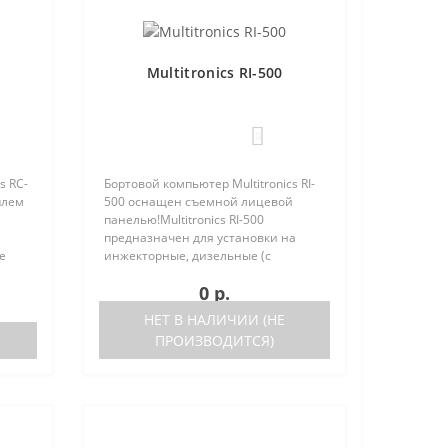
Multitronics RI-500
0
s RC-
Бортовой компьютер Multitronics RI-
плем
500 оснащен съемной лицевой
панелью!Multitronics RI-500
предназначен для установки на
е
инжекторные, дизельные (с
но
поддержкой протокола диагностики
0 р.
 (по
OBD-2) иномарки и отечественные
автомобили. Работа прибора
НЕТ В НАЛИЧИИ (НЕ
возможна ка..
ПРОИЗВОДИТСЯ)