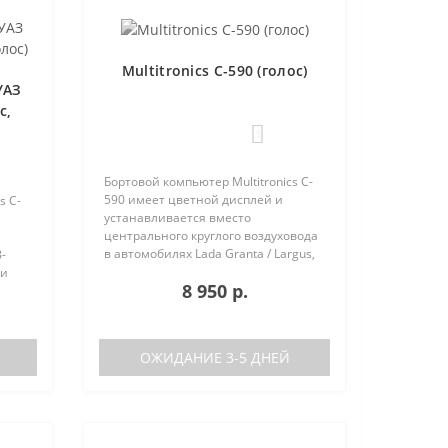
Multitronics C-590 (голос)
УАЗ
с,
1
Бортовой компьютер Multitronics C-
590 имеет цветной дисплей и
s C-
устанавливается вместо
центрального круглого воздуховода
в автомобилях Lada Granta / Largus,
-
Renault Logan / Sandero / Duster,
 и
8 950 р.
Nissan Almera, на место
центральной вставки панели
приборов ..
аков
ОЖИДАНИЕ 3-5 ДНЕЙ