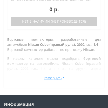
0 р.
НЕТ В НАЛИЧИИ (НЕ ПРОИЗВОДИТСЯ)
Бортовые компьютеры, разработанные для
автомобиля
Nissan Cube (правый руль), 2002 г.в., 1.4
Бортовой компьютер работает по протоколу
Nissan
.
В нашем каталоге можно подобрать
бортовой
компьютер на автомобиль Nissan Cube (правый
руль), 2002 г.в., 1.4
, а так же на другие марки
автомобилей.
Развернуть
Все рано или поздно в Ульяновске сталкиваются с
проблемой по диагностике кодов ошибок автомобиля,
которую делают в сервисе. Но не каждый хочет
оплачивать стоимость диагностики, ведь это
дорогостоящая процедура. При этом любой
Информация
автовладелец может позволить себе покупку бортового