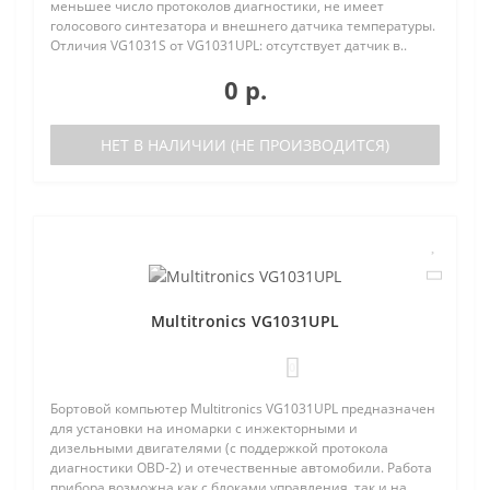
меньшее число протоколов диагностики, не имеет
голосового синтезатора и внешнего датчика температуры.
Отличия VG1031S от VG1031UPL: отсутствует датчик в..
0 р.
НЕТ В НАЛИЧИИ (НЕ ПРОИЗВОДИТСЯ)
Multitronics VG1031UPL
0
Бортовой компьютер Multitronics VG1031UPL предназначен
для установки на иномарки с инжекторными и
дизельными двигателями (с поддержкой протокола
диагностики OBD-2) и отечественные автомобили. Работа
прибора возможна как с блоками управления, так и на..