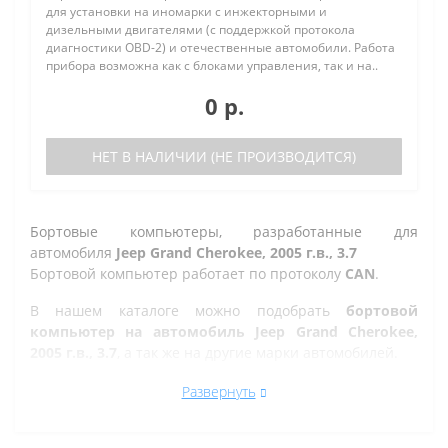
для установки на иномарки с инжекторными и
дизельными двигателями (с поддержкой протокола
диагностики OBD-2) и отечественные автомобили. Работа
прибора возможна как с блоками управления, так и на..
0 р.
НЕТ В НАЛИЧИИ (НЕ ПРОИЗВОДИТСЯ)
Бортовые компьютеры, разработанные для
автомобиля
Jeep Grand Cherokee, 2005 г.в., 3.7
Бортовой компьютер работает по протоколу
CAN
.
В нашем каталоге можно подобрать
бортовой
компьютер на автомобиль Jeep Grand Cherokee,
2005 г.в., 3.7
, а так же на другие марки автомобилей.
Все рано или поздно в Ульяновске сталкиваются с
Развернуть
проблемой по диагностике кодов ошибок автомобиля,
которую делают в сервисе. Но не каждый хочет